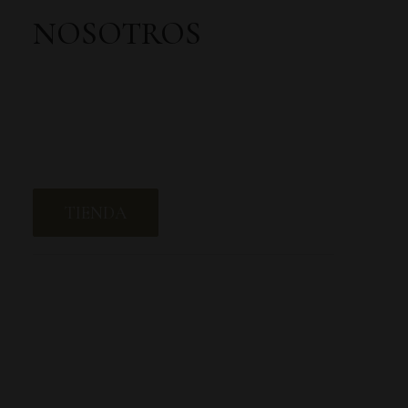
NOSOTROS
TIENDA
1000A VIURA 2023
16.00
€
AÑADIR AL CARRITO