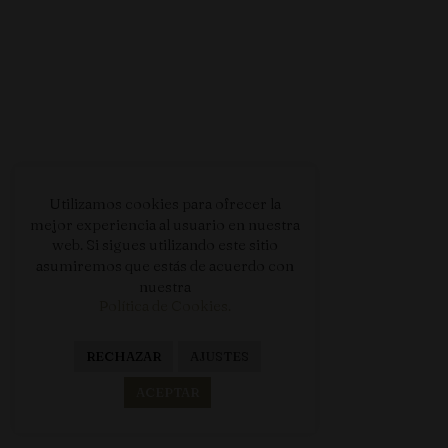
Utilizamos cookies para ofrecer la
mejor experiencia al usuario en nuestra
web. Si sigues utilizando este sitio
asumiremos que estás de acuerdo con
nuestra
Política de Cookies.
PUELLES BLANCO 2025
RECHAZAR
AJUSTES
(12 BOTELLAS)
62.00
€
ACEPTAR
AÑADIR AL CARRITO