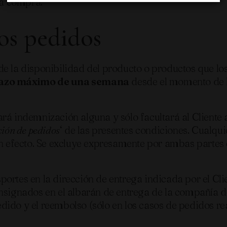
la compra.
los pedidos
de la disponibilidad del producto o productos que lo
plazo máximo de una semana
desde el momento de la
rá indemnización alguna y sólo facultará al Cliente 
ión de pedidos
‘ de las presentes condiciones. Cualqui
in efecto. Se excluye expresamente por ambas partes 
ortes en la dirección de entrega indicada por el Cli
nsignados en el albarán de entrega de la compañía d
 pedido y el reembolso (sólo en los casos de pedidos 