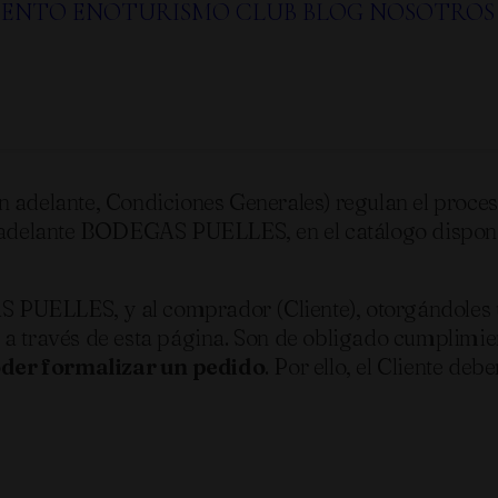
IENTO
ENOTURISMO
CLUB
BLOG
NOSOTROS
les de venta
n adelante, Condiciones Generales) regulan el proce
lante BODEGAS PUELLES, en el catálogo disponib
PUELLES, y al comprador (Cliente), otorgándoles un
 a través de esta página. Son de obligado cumplimie
oder formalizar un pedido
. Por ello, el Cliente de