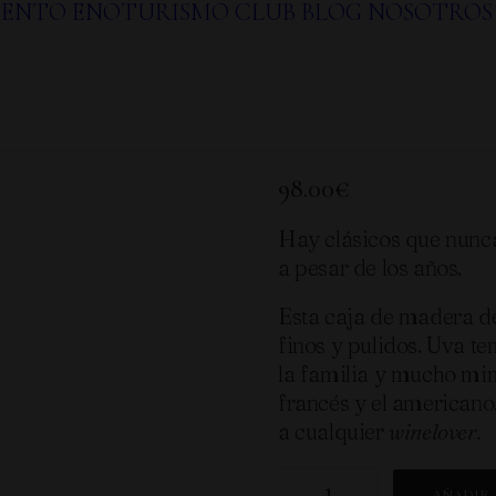
IENTO
ENOTURISMO
CLUB
BLOG
NOSOTROS
Selecció
98.00
€
Hay clásicos que nunc
a pesar de los años.
Esta caja de madera de
finos y pulidos. Uva te
la familia y mucho mim
francés y el americano.
a cualquier
winelover.
Selección
AÑADIR 