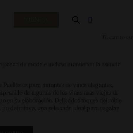
TIENDA
n Madera Clásicos
Tu carrito est
a pasan de moda e incluso mantienen la esencia
 Puelles es para amantes de vinos elegantes,
mpranillo de algunas de las viñas más viejas de
o en su elaboración. Delicados toques del roble
 En definitiva, una selección ideal para regalar
AL CARRITO