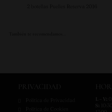
2 botellas Puelles Reserva 2016
También te recomendamos…
PRIVACIDAD
HOR
L – V:
0
Política de Privacidad
S:
10:30
Política de Cookies
17:00